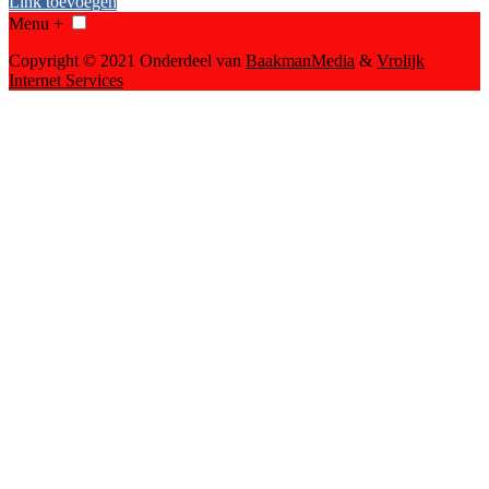
Link toevoegen
Menu +
Copyright © 2021 Onderdeel van
BaakmanMedia
&
Vrolijk
Internet Services